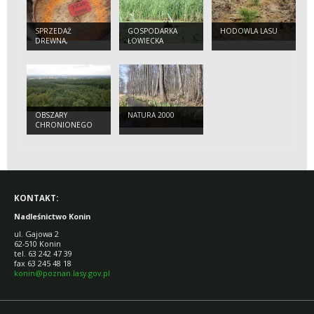
SPRZEDAŻ
GOSPODARKA
HODOWLA LASU
DREWNA,
ŁOWIECKA
CHOINEK ORAZ
SADZONEK
DRZEW I
KRZEWÓW
OBSZARY
NATURA 2000
CHRONIONEGO
KRAJOBRAZU
KONTAKT:
Nadle
śnictwo Konin
ul. Gajowa 2
62-510 Konin
tel. 63 242 47 39
fax 63 245 48 18
konin@poznan.lasy.gov.pl