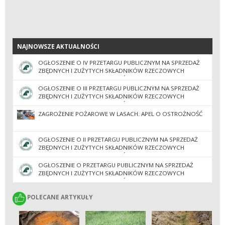
NAJNOWSZE AKTUALNOŚCI
NAJNOWSZE AKTUALNOŚCI
OGŁOSZENIE O IV PRZETARGU PUBLICZNYM NA SPRZEDAŻ
ZBĘDNYCH I ZUŻYTYCH SKŁADNIKÓW RZECZOWYCH
MAJĄTKU RUCHOMEGO NADLEŚNICTWA KONIN
OGŁOSZENIE O III PRZETARGU PUBLICZNYM NA SPRZEDAŻ
ZBĘDNYCH I ZUŻYTYCH SKŁADNIKÓW RZECZOWYCH
MAJĄTKU RUCHOMEGO NADLEŚNICTWA KONIN
ZAGROŻENIE POŻAROWE W LASACH. APEL O OSTROŻNOŚĆ
OGŁOSZENIE O II PRZETARGU PUBLICZNYM NA SPRZEDAŻ
ZBĘDNYCH I ZUŻYTYCH SKŁADNIKÓW RZECZOWYCH
MAJĄTKU RUCHOMEGO NADLEŚNICTWA KONIN
OGŁOSZENIE O PRZETARGU PUBLICZNYM NA SPRZEDAŻ
ZBĘDNYCH I ZUŻYTYCH SKŁADNIKÓW RZECZOWYCH
MAJATKU RUCHOMEGO NADLEŚNICTWA KONIN
POLECANE ARTYKUŁY
POLECANE ARTYKUŁY