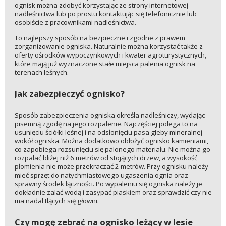
ognisk można zdobyć korzystając ze strony internetowej
nadleśnictwa lub po prostu kontaktując się telefonicznie lub
osobiście z pracownikami nadleśnictwa.
To najlepszy sposób na bezpieczne i zgodne z prawem
zorganizowanie ogniska. Naturalnie można korzystać także z
oferty ośrodków wypoczynkowych i kwater agroturystycznych,
które mają już wyznaczone stałe miejsca palenia ognisk na
terenach leśnych.
Jak zabezpieczyć ognisko?
Sposób zabezpieczenia ogniska określa nadleśniczy, wydając
pisemną zgodę na jego rozpalenie. Najczęściej polega to na
usunięciu ściółki leśnej i na odsłonięciu pasa gleby mineralnej
wokół ogniska. Można dodatkowo obłożyć ognisko kamieniami,
co zapobiega rozsunięciu się palonego materiału. Nie można go
rozpalać bliżej niż 6 metrów od stojących drzew, a wysokość
płomienia nie może przekraczać 2 metrów. Przy ognisku należy
mieć sprzęt do natychmiastowego ugaszenia ognia oraz
sprawny środek łączności. Po wypaleniu się ogniska należy je
dokładnie zalać wodą i zasypać piaskiem oraz sprawdzić czy nie
ma nadal tlących się głowni.
Czy mogę zebrać na ognisko leżący w lesie