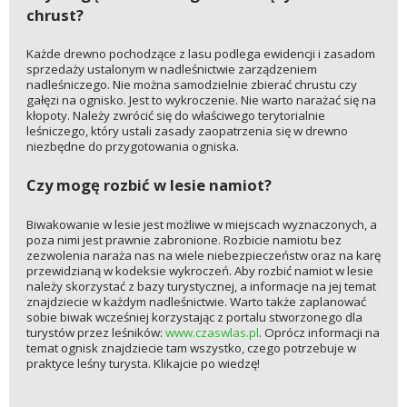
chrust?
Każde drewno pochodzące z lasu podlega ewidencji i zasadom
sprzedaży ustalonym w nadleśnictwie zarządzeniem
nadleśniczego. Nie można samodzielnie zbierać chrustu czy
gałęzi na ognisko. Jest to wykroczenie. Nie warto narażać się na
kłopoty. Należy zwrócić się do właściwego terytorialnie
leśniczego, który ustali zasady zaopatrzenia się w drewno
niezbędne do przygotowania ogniska.
Czy mogę rozbić w lesie namiot?
Biwakowanie w lesie jest możliwe w miejscach wyznaczonych, a
poza nimi jest prawnie zabronione. Rozbicie namiotu bez
zezwolenia naraża nas na wiele niebezpieczeństw oraz na karę
przewidzianą w kodeksie wykroczeń. Aby rozbić namiot w lesie
należy skorzystać z bazy turystycznej, a informacje na jej temat
znajdziecie w każdym nadleśnictwie. Warto także zaplanować
sobie biwak wcześniej korzystając z portalu stworzonego dla
turystów przez leśników:
www.czaswlas.pl
. Oprócz informacji na
temat ognisk znajdziecie tam wszystko, czego potrzebuje w
praktyce leśny turysta. Klikajcie po wiedzę!