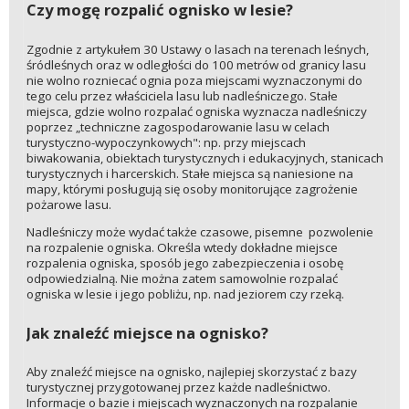
Czy mogę rozpalić ognisko w lesie?
Zgodnie z artykułem 30 Ustawy o lasach na terenach leśnych,
śródleśnych oraz w odległości do 100 metrów od granicy lasu
nie wolno rozniecać ognia poza miejscami wyznaczonymi do
tego celu przez właściciela lasu lub nadleśniczego. Stałe
miejsca, gdzie wolno rozpalać ogniska wyznacza nadleśniczy
poprzez „techniczne zagospodarowanie lasu w celach
turystyczno-wypoczynkowych": np. przy miejscach
biwakowania, obiektach turystycznych i edukacyjnych, stanicach
turystycznych i harcerskich. Stałe miejsca są naniesione na
mapy, którymi posługują się osoby monitorujące zagrożenie
pożarowe lasu.
Nadleśniczy może wydać także czasowe, pisemne pozwolenie
na rozpalenie ogniska. Określa wtedy dokładne miejsce
rozpalenia ogniska, sposób jego zabezpieczenia i osobę
odpowiedzialną. Nie można zatem samowolnie rozpalać
ogniska w lesie i jego pobliżu, np. nad jeziorem czy rzeką.
Jak znaleźć miejsce na ognisko?
Aby znaleźć miejsce na ognisko, najlepiej skorzystać z bazy
turystycznej przygotowanej przez każde nadleśnictwo.
Informacje o bazie i miejscach wyznaczonych na rozpalanie