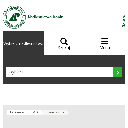
Przejdź do treści
A
Nadleśnictwo Konin
A
A


Wybierz nadleśnictwo
Szukaj
Menu

Informacje
FAQ
Biwakowanie